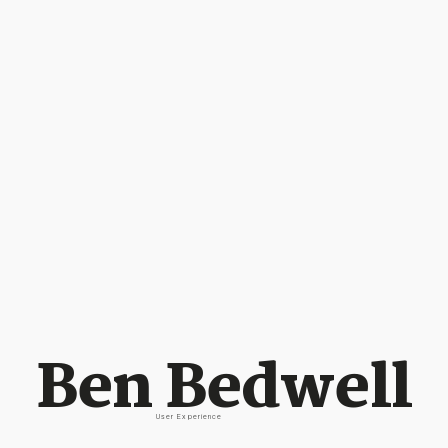
Ben Bedwell
U
s
e
r
E
x
p
e
r
i
e
n
c
e